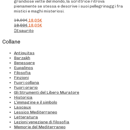
grandiose vette del mondo, la scrittrice ritrova
pienamente se stessa e descrive i suoi pellegrinaggi fra
mistici e maghi misteriosi.
19,00
€
18,05
€
19,00
€
18,05
€
Esaurito
Collane
Antiquitas
Barzakh
Benessere
Eupalinos
Filosofia
Finzioni
Fuori collana
Fuori orario
Gli Strumenti del Libero Muratore
Historica
L’immagine e il simbolo
Lascaux
Lessico Mediterraneo
Letteratura
Lezioni veneziane di filosofia
Memorie del Mediterraneo