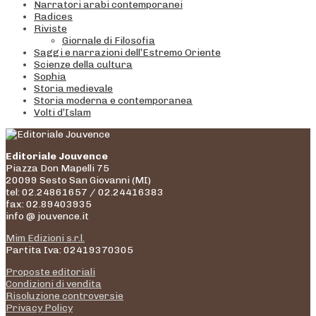
Narratori arabi contemporanei
Radices
Riviste
Giornale di Filosofia
Saggi e narrazioni dell’Estremo Oriente
Scienze della cultura
Sophia
Storia medievale
Storia moderna e contemporanea
Volti d’Islam
Editoriale Jouvence
Piazza Don Mapelli 75
20099 Sesto San Giovanni (MI)
tel: 02.24861657 / 02.24416383
fax: 02.89403935
info @ jouvence.it
Mim Edizioni s.r.l.
Partita Iva: 02419370305
Proposte editoriali
Condizioni di vendita
Risoluzione controversie
Privacy Policy