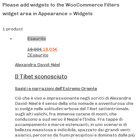
Please add widgets to the WooCommerce Filters
widget area in Appearance > Widgets
1 product
Esaurito
19,00
€
18,05
€
Esaurito
Alexandra David-Néel
Il Tibet sconosciuto
Saggi e narrazioni dell’Estremo Oriente
Ciò che è vivo e impressionante negli scritti di Alexandra
David-Néel è il senso della vita nomade e avventurosa che
si svolge nelle solitudini erbose del Tibet settentrionale,
sugli alti valichi, fra immense catene di monti, che
conducono a sud verso il Nepal e l’India. Fra tappe di
accampamento e marce estenuanti, in uno scenario di
bellezza maestosa e indicibile, spazzato dai grandi venti
asiatici, percorso da fiumi precipitosi e dominato dalle più